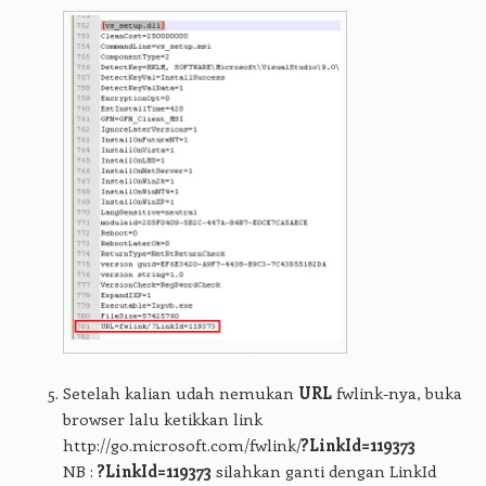
Setelah kalian udah nemukan
URL
fwlink-nya, buka
browser lalu ketikkan link
http://go.microsoft.com/fwlink/
?LinkId=119373
NB :
?LinkId=119373
silahkan ganti dengan LinkId