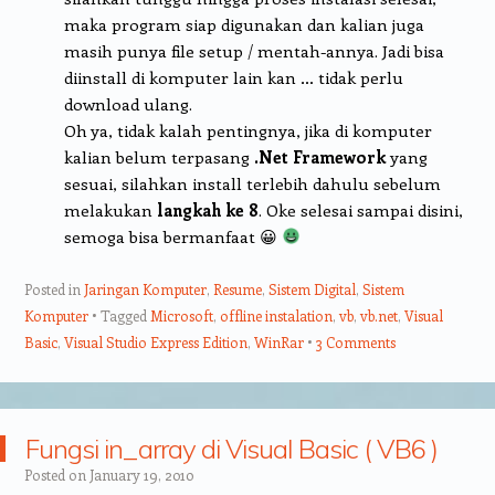
maka program siap digunakan dan kalian juga
masih punya file setup / mentah-annya. Jadi bisa
diinstall di komputer lain kan … tidak perlu
download ulang.
Oh ya, tidak kalah pentingnya, jika di komputer
kalian belum terpasang
.Net Framework
yang
sesuai, silahkan install terlebih dahulu sebelum
melakukan
langkah ke 8
. Oke selesai sampai disini,
semoga bisa bermanfaat 😀
Posted in
Jaringan Komputer
,
Resume
,
Sistem Digital
,
Sistem
Komputer
Tagged
Microsoft
,
offline instalation
,
vb
,
vb.net
,
Visual
Basic
,
Visual Studio Express Edition
,
WinRar
3 Comments
Fungsi in_array di Visual Basic ( VB6 )
Posted on
January 19, 2010