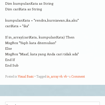
Dim kumpulanKata as String
Dim cariKata as String
kumpulanKata = "rendra,kurniawan,ika,aku"
cariKata = "ika"
If in_array(cariKata, kumpulanKata) Then
MsgBox "Yaph kata ditemukan"
Else
MsgBox "Maaf, kata yang Anda cari tidak ada"
End If
End Sub
Posted in
Visual Basic
Tagged
in_array vb
,
vb
1 Comment
Post navigation
Search