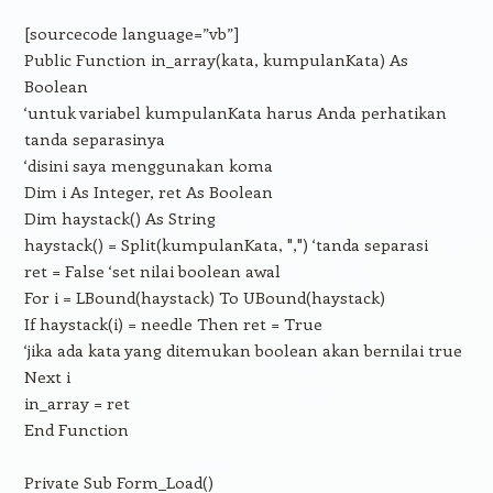
[sourcecode language=”vb”]
Public Function in_array(kata, kumpulanKata) As
Boolean
‘untuk variabel kumpulanKata harus Anda perhatikan
tanda separasinya
‘disini saya menggunakan koma
Dim i As Integer, ret As Boolean
Dim haystack() As String
haystack() = Split(kumpulanKata, ",") ‘tanda separasi
ret = False ‘set nilai boolean awal
For i = LBound(haystack) To UBound(haystack)
If haystack(i) = needle Then ret = True
‘jika ada kata yang ditemukan boolean akan bernilai true
Next i
in_array = ret
End Function
Private Sub Form_Load()