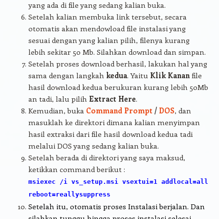
yang ada di file yang sedang kalian buka.
Setelah kalian membuka link tersebut, secara
otomatis akan mendowload file instalasi yang
sesuai dengan yang kalian pilih, filenya kurang
lebih sekitar 50 Mb. Silahkan download dan simpan.
Setelah proses download berhasil, lakukan hal yang
sama dengan langkah
kedua
. Yaitu
Klik Kanan
file
hasil download kedua berukuran kurang lebih 50Mb
an tadi, lalu pilih
Extract Here
.
Kemudian, buka
Command Prompt
/
DOS
, dan
masuklah ke direktori dimana kalian menyimpan
hasil extraksi dari file hasil download kedua tadi
melalui DOS yang sedang kalian buka.
Setelah berada di direktori yang saya maksud,
ketikkan command berikut :
msiexec /i vs_setup.msi vsextui=1 addlocal=all
reboot=reallysuppress
Setelah itu, otomatis proses Instalasi berjalan. Dan
silahkan tunggu hingga proses instalasi selesai,