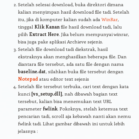
Setelah selesai download, buka direktori dimana
kalian menyimpan hasil download file tadi. Setelah
itu, jika di komputer kalian sudah ada
WinRar
,
tinggal
Klik Kanan
file hasil download tadi, lalu
pilih
Extract Here
. Jika belum mempunyai winrar,
bisa juga pake aplikasi Archieve sejenis.
Setelah file download tadi diekstrak, hasil
ekstraknya akan menghasilkan beberapa file. Dan
diantara file tersebut, ada satu file dengan nama
baseline.dat
, silahkan buka file tersebut dengan
Notepad
atau editor text sejenis
Setelah file tersebut terbuka, cari text dengan kata
kunci
[vs_setup.dll]
, nah dibawah bagian text
tersebut, kalian bisa menemukan text URL
parameter
fwlink
. Pokoknya, stelah ketemua text
pencarian tadi, scroll aja kebawah nanti akan nemu
fwlink tadi. Lihat gambar dibawah ini untuk lebih
jelasnya :