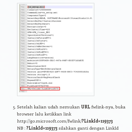
Setelah kalian udah nemukan
URL
fwlink-nya, buka
browser lalu ketikkan link
http://go.microsoft.com/fwlink/
?LinkId=119373
NB :
?LinkId=119373
silahkan ganti dengan LinkId