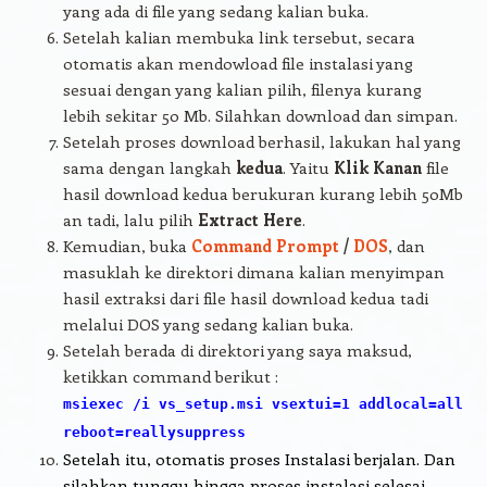
yang ada di file yang sedang kalian buka.
Setelah kalian membuka link tersebut, secara
otomatis akan mendowload file instalasi yang
sesuai dengan yang kalian pilih, filenya kurang
lebih sekitar 50 Mb. Silahkan download dan simpan.
Setelah proses download berhasil, lakukan hal yang
sama dengan langkah
kedua
. Yaitu
Klik Kanan
file
hasil download kedua berukuran kurang lebih 50Mb
an tadi, lalu pilih
Extract Here
.
Kemudian, buka
Command Prompt
/
DOS
, dan
masuklah ke direktori dimana kalian menyimpan
hasil extraksi dari file hasil download kedua tadi
melalui DOS yang sedang kalian buka.
Setelah berada di direktori yang saya maksud,
ketikkan command berikut :
msiexec /i vs_setup.msi vsextui=1 addlocal=all
reboot=reallysuppress
Setelah itu, otomatis proses Instalasi berjalan. Dan
silahkan tunggu hingga proses instalasi selesai,