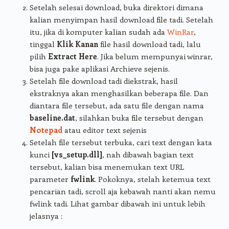
Setelah selesai download, buka direktori dimana
kalian menyimpan hasil download file tadi. Setelah
itu, jika di komputer kalian sudah ada
WinRar
,
tinggal
Klik Kanan
file hasil download tadi, lalu
pilih
Extract Here
. Jika belum mempunyai winrar,
bisa juga pake aplikasi Archieve sejenis.
Setelah file download tadi diekstrak, hasil
ekstraknya akan menghasilkan beberapa file. Dan
diantara file tersebut, ada satu file dengan nama
baseline.dat
, silahkan buka file tersebut dengan
Notepad
atau editor text sejenis
Setelah file tersebut terbuka, cari text dengan kata
kunci
[vs_setup.dll]
, nah dibawah bagian text
tersebut, kalian bisa menemukan text URL
parameter
fwlink
. Pokoknya, stelah ketemua text
pencarian tadi, scroll aja kebawah nanti akan nemu
fwlink tadi. Lihat gambar dibawah ini untuk lebih
jelasnya :